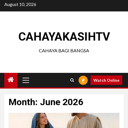
Skip
August 10, 2026
to
content
CAHAYAKASIHTV
CAHAYA BAGI BANGSA
Primary
Watch Online
Menu
Month:
June 2026