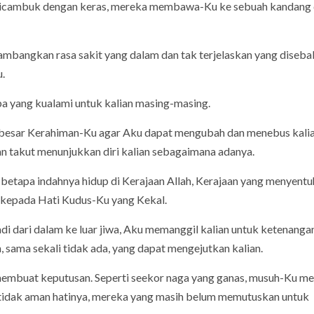
h dicambuk dengan keras, mereka membawa-Ku ke sebuah kandang
ambangkan rasa sakit yang dalam dan tak terjelaskan yang diseb
u.
pa yang kualami untuk kalian masing-masing.
 besar Kerahiman-Ku agar Aku dapat mengubah dan menebus kalia
gan takut menunjukkan diri kalian sebagaimana adanya.
 betapa indahnya hidup di Kerajaan Allah, Kerajaan yang menyentu
 kepada Hati Kudus-Ku yang Kekal.
jadi dari dalam ke luar jiwa, Aku memanggil kalian untuk ketenanga
, sama sekali tidak ada, yang dapat mengejutkan kalian.
n membuat keputusan. Seperti seekor naga yang ganas, musuh-Ku m
tidak aman hatinya, mereka yang masih belum memutuskan untuk