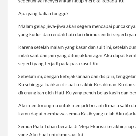
sepenuhnya menyerahkan hidup mereka kepada-Ku.
Apa yang kalian tunggu?
Malam gelap jiwa-jiwa akan segera mencapai puncaknya.
yang kudus dan rendah hati dari dirimu sendiri seperti ya
Karena setelah malam yang kasar dan sulit ini, setelah d
inilah saat dan jam yang ditunjukkan agar Aku dapat ke
seperti yang terjadi pada para rasul-Ku.
Sebelum ini, dengan kebijaksanaan dan disiplin, tengge
Ku sehingga, bahkan di saat terakhir Kerahiman-Ku dan s
direnungkan oleh Hati-Ku yang penuh belas kasih dan ber
Aku mendorongmu untuk menjadi berani di masa salib dan 
kamu dapat membawa semua Kasih yang telah Aku ajark
Semua Piala Tuhan berada di Meja Ekaristi terakhir, si
yang Aku buat untukmu saat ini.