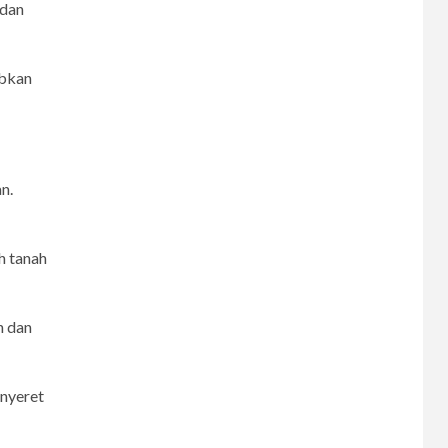
 dan
abkan
n.
h tanah
n dan
enyeret