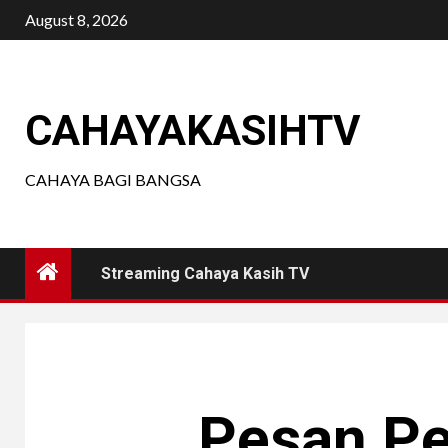
Skip
August 8, 2026
to
content
CAHAYAKASIHTV
CAHAYA BAGI BANGSA
Streaming Cahaya Kasih TV
Pesan P