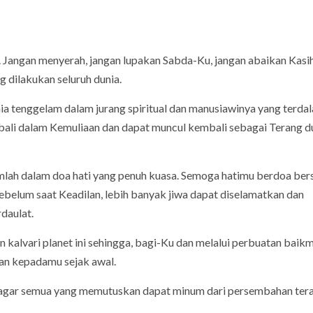
 Jangan menyerah, jangan lupakan Sabda-Ku, jangan abaikan Kasi
ng dilakukan seluruh dunia.
unia tenggelam dalam jurang spiritual dan manusiawinya yang terda
mbali dalam Kemuliaan dan dapat muncul kembali sebagai Terang du
lamlah dalam doa hati yang penuh kuasa. Semoga hatimu berdoa be
ebelum saat Keadilan, lebih banyak jiwa dapat diselamatkan dan
daulat.
kalvari planet ini sehingga, bagi-Ku dan melalui perbuatan baikm
an kepadamu sejak awal.
ap agar semua yang memutuskan dapat minum dari persembahan ter