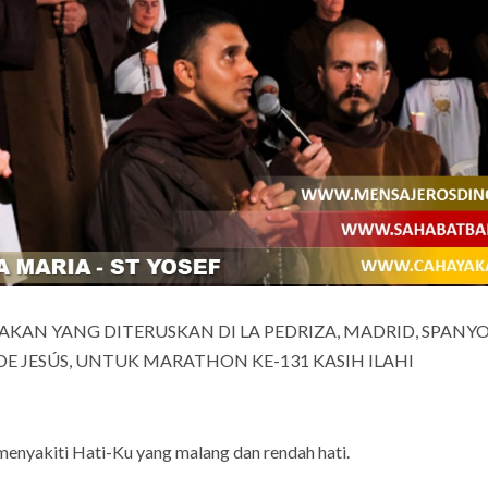
AKAN YANG DITERUSKAN DI LA PEDRIZA, MADRID, SPANYO
DE JESÚS, UNTUK MARATHON KE-131 KASIH ILAHI
menyakiti Hati-Ku yang malang dan rendah hati.