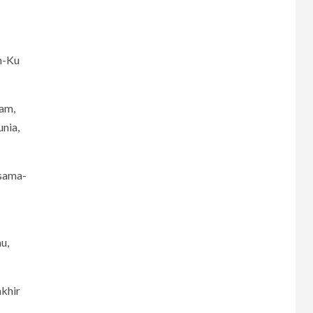
h-Ku
lam,
nia,
rsama-
u,
akhir