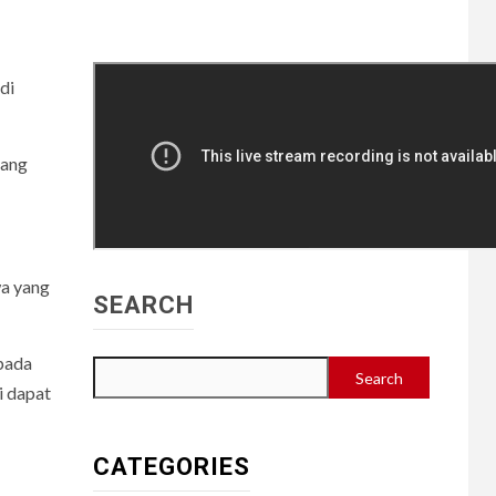
di
yang
wa yang
SEARCH
epada
Search
i dapat
CATEGORIES