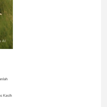
anlah
as Kasih