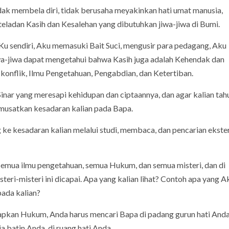
ak membela diri, tidak berusaha meyakinkan hati umat manusia,
ladan Kasih dan Kesalehan yang dibutuhkan jiwa-jiwa di Bumi.
u sendiri, Aku memasuki Bait Suci, mengusir para pedagang, Aku
jiwa dapat mengetahui bahwa Kasih juga adalah Kehendak dan
 konflik, Ilmu Pengetahuan, Pengabdian, dan Ketertiban.
 Sinar yang meresapi kehidupan dan ciptaannya, dan agar kalian tah
emusatkan kesadaran kalian pada Bapa.
ke kesadaran kalian melalui studi, membaca, dan pencarian ekster
semua ilmu pengetahuan, semua Hukum, dan semua misteri, dan di
ri-misteri ini dicapai. Apa yang kalian lihat? Contoh apa yang A
pada kalian?
apkan Hukum, Anda harus mencari Bapa di padang gurun hati Anda
 batin Anda, di ruang hati Anda.