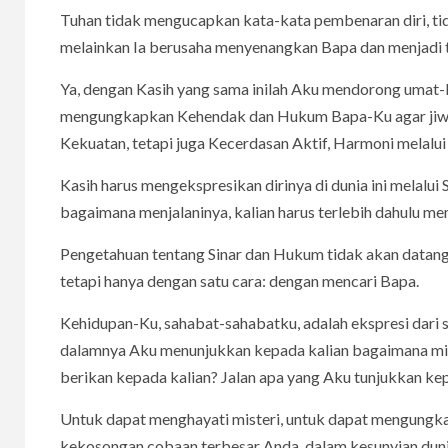
Tuhan tidak mengucapkan kata-kata pembenaran diri, tid
melainkan Ia berusaha menyenangkan Bapa dan menjadi te
Ya, dengan Kasih yang sama inilah Aku mendorong umat-K
mengungkapkan Kehendak dan Hukum Bapa-Ku agar jiwa-
Kekuatan, tetapi juga Kecerdasan Aktif, Harmoni melalui
Kasih harus mengekspresikan dirinya di dunia ini melalui
bagaimana menjalaninya, kalian harus terlebih dahulu m
Pengetahuan tentang Sinar dan Hukum tidak akan datang 
tetapi hanya dengan satu cara: dengan mencari Bapa.
Kehidupan-Ku, sahabat-sahabatku, adalah ekspresi dari 
dalamnya Aku menunjukkan kepada kalian bagaimana miste
berikan kepada kalian? Jalan apa yang Aku tunjukkan ke
Untuk dapat menghayati misteri, untuk dapat mengungk
kekosongan cobaan terbesar Anda, dalam kesunyian dunia