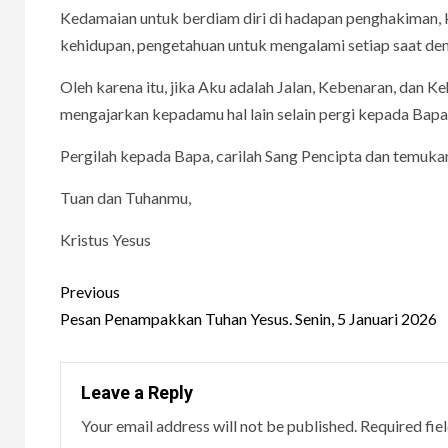
Kedamaian untuk berdiam diri di hadapan penghakiman,
kehidupan, pengetahuan untuk mengalami setiap saat den
Oleh karena itu, jika Aku adalah Jalan, Kebenaran, dan 
mengajarkan kepadamu hal lain selain pergi kepada Bap
Pergilah kepada Bapa, carilah Sang Pencipta dan temukan
Tuan dan Tuhanmu,
Kristus Yesus
Continue
Previous
Reading
Pesan Penampakkan Tuhan Yesus. Senin, 5 Januari 2026
Leave a Reply
Your email address will not be published.
Required fie