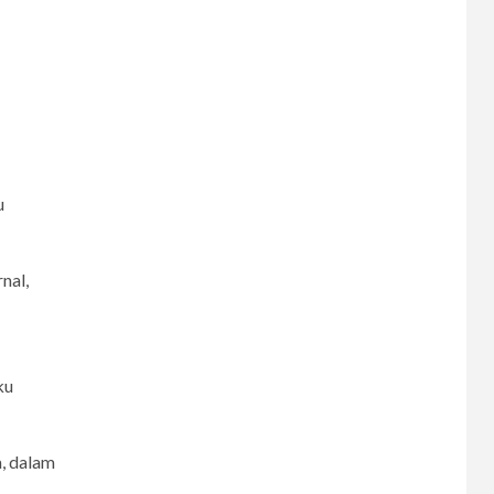
u
nal,
ku
, dalam