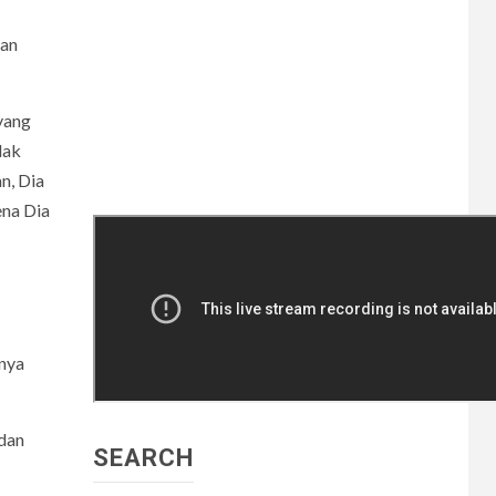
pan
yang
dak
n, Dia
ena Dia
anya
 dan
SEARCH