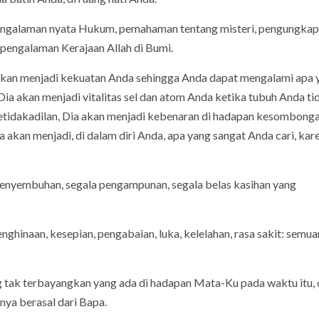
pengalaman nyata Hukum, pemahaman tentang misteri, pengungka
h pengalaman Kerajaan Allah di Bumi.
 akan menjadi kekuatan Anda sehingga Anda dapat mengalami apa 
Dia akan menjadi vitalitas sel dan atom Anda ketika tubuh Anda ti
 ketidakadilan, Dia akan menjadi kebenaran di hadapan kesombonga
 akan menjadi, di dalam diri Anda, apa yang sangat Anda cari, kar
penyembuhan, segala pengampunan, segala belas kasihan yang
hinaan, kesepian, pengabaian, luka, kelelahan, rasa sakit: semu
g tak terbayangkan yang ada di hadapan Mata-Ku pada waktu itu,
nya berasal dari Bapa.